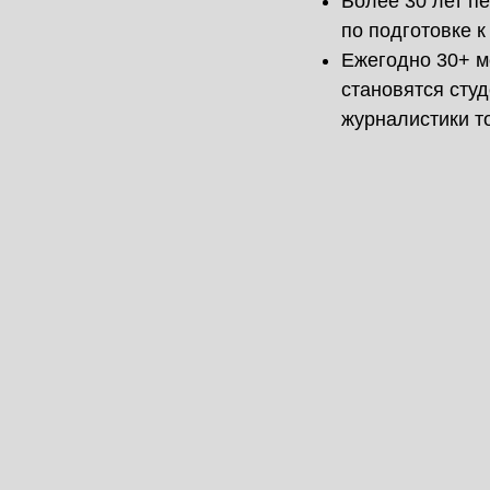
Более 30 лет пе
по подготовке к
Ежегодно 30+ м
становятся сту
журналистики т