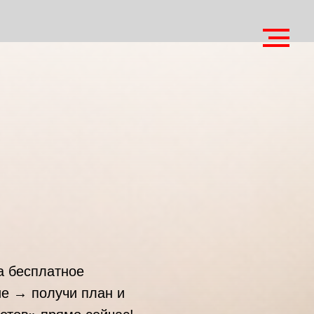
а бесплатное
ие → получи план и