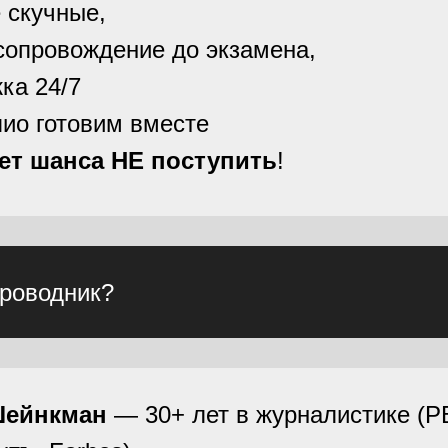
 скучные,
сопровождение до экзамена,
ка 24/7
ио готовим вместе
ет шанса НЕ поступить
!
проводник?
Шейнкман
— 30+ лет в журналистике (Р