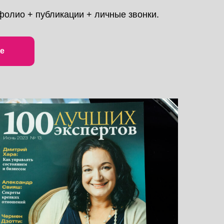
фолио + публикации + личные звонки.
е