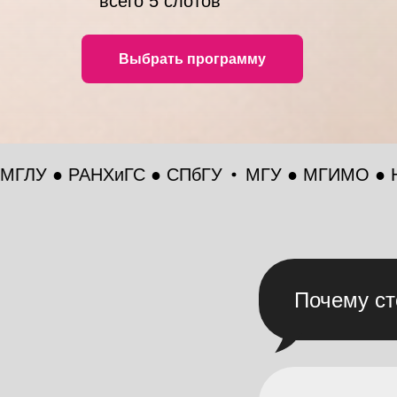
всего 5 слотов
Выбрать программу
РАНХиГС ● СПбГУ
МГУ ● МГИМО ● НИУ ВШЭ 
Почему ст