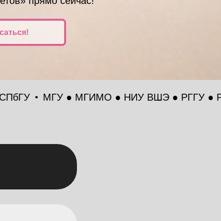
етов» прямо сейчас!
саться!
МГУ ● МГИМО ● НИУ ВШЭ ● РГГУ ● РУДН ● М