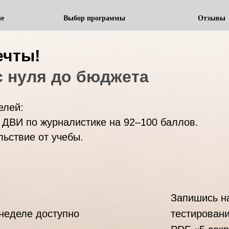
ле
Выбор программы
Отзывы
ечты!
 нуля до бюджета
елей:
 ДВИ по журналистике на 92–100 баллов.
льствие от учебы.
Запишись н
 неделе доступно
тестирован